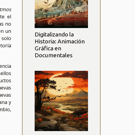
itmos
te el
as no
on un
Digitalizando la
 solo
Historia: Animación
toría
Gráfica en
Documentales
encia
ellos
uctos
uevas
uevas
ana y
mbio,