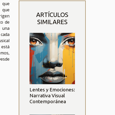
s que
s que
ARTÍCULOS
rigen
SIMILARES
to de
e una
d cada
ical
 está
emos,
Desde
Lentes y Emociones:
Narrativa Visual
Contemporánea