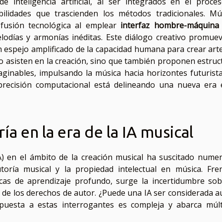
de inteligencia artificial, al ser integrados en el proce
ilidades que trascienden los métodos tradicionales. Mú
fusión tecnológica al emplear
interfaz hombre-máquina
odías y armonías inéditas. Este diálogo creativo promue
 espejo amplificado de la capacidad humana para crear arte.
o asisten en la creación, sino que también proponen estruc
ginables, impulsando la música hacia horizontes futurista
la precisión computacional está delineando una nueva era 
ía en la era de la IA musical
 (IA) en el ámbito de la creación musical ha suscitado nume
utoría musical y la propiedad intelectual en música. Fre
as de aprendizaje profundo, surge la incertidumbre sob
a, de los derechos de autor. ¿Puede una IA ser considerada a
espuesta a estas interrogantes es compleja y abarca múlt