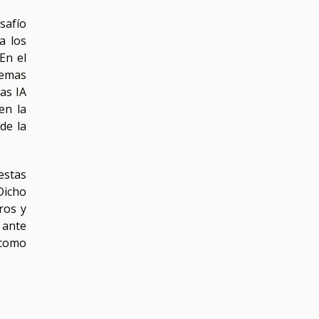
safío
a los
En el
temas
as IA
en la
de la
estas
Dicho
ros y
 ante
 como