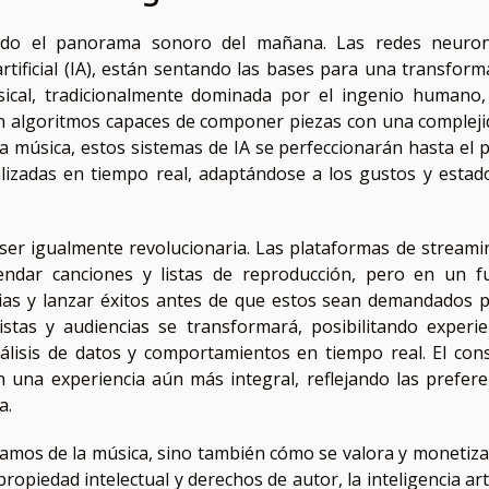
iendo el panorama sonoro del mañana. Las redes neuron
rtificial (IA), están sentando las bases para una transform
sical, tradicionalmente dominada por el ingenio humano,
on algoritmos capaces de componer piezas con una compleji
la música, estos sistemas de IA se perfeccionarán hasta el 
izadas en tiempo real, adaptándose a los gustos y estad
ser igualmente revolucionaria. Las plataformas de streami
comendar canciones y listas de reproducción, pero en un f
cias y lanzar éxitos antes de que estos sean demandados p
istas y audiencias se transformará, posibilitando experie
nálisis de datos y comportamientos en tiempo real. El co
n una experiencia aún más integral, reflejando las prefere
a.
amos de la música, sino también cómo se valora y monetiza
opiedad intelectual y derechos de autor, la inteligencia arti