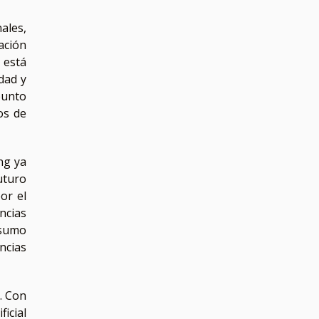
ales,
ación
 está
dad y
punto
os de
ng ya
uturo
or el
ncias
nsumo
ncias
. Con
ficial