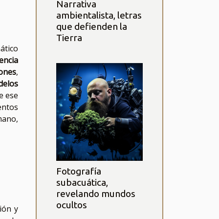
Narrativa
ambientalista, letras
que defienden la
Tierra
ático
gencia
ones
,
delos
e ese
entos
mano,
Fotografía
subacuática,
revelando mundos
ocultos
ión y