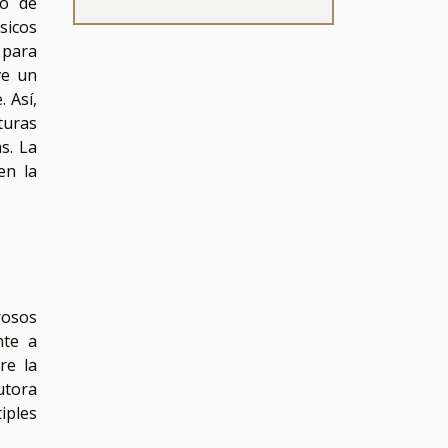
so de
sicos
para
ve un
 Así,
turas
s. La
en la
rosos
nte a
re la
utora
iples