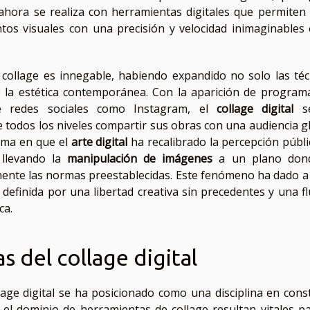
ahora se realiza con herramientas digitales que permiten 
ntos visuales con una precisión y velocidad inimaginables 
l collage es innegable, habiendo expandido no solo las téc
e la estética contemporánea. Con la aparición de program
e redes sociales como Instagram, el
collage digital
s
 todos los niveles compartir sus obras con una audiencia gl
orma en que el
arte digital
ha recalibrado la percepción públi
 llevando la
manipulación de imágenes
a un plano dond
ente las normas preestablecidas. Este fenómeno ha dado a 
definida por una libertad creativa sin precedentes y una fl
ca.
s del collage digital
llage digital se ha posicionado como una disciplina en cons
y el dominio de herramientas de collage resultan vitales pa