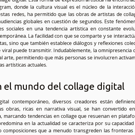
ram, donde la cultura visual es el núcleo de la interacció
estas redes, ha permitido que las obras de artistas de colla
audiencias globales en cuestión de segundos. Este fenóme
es sociales en una tendencia artística en constante evolu
temporánea. La facilidad con que se comparte y se interactú
tas, sino que también establece diálogos y reflexiones colec
e viral puede transmitir. Indudablemente, la omnipresencia d
 al arte, permitiendo que más personas se involucren activa
s artísticas actuales.
 el mundo del collage digital
gital contemporáneo, diversos creadores están definien
Sus obras, ricas en narrativa visual, se han convertido e
ica, marcando tendencias en collage que resuenan en plataf
predomina en la actualidad se caracteriza por su capacidad
ndo composiciones que a menudo transgreden las fronteras 