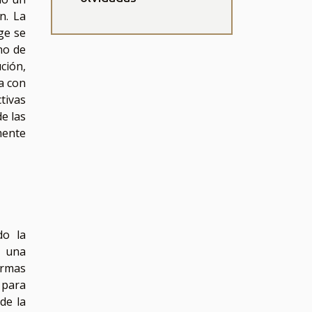
n. La
ge se
no de
ción,
a con
tivas
e las
mente
do la
n una
ormas
 para
de la