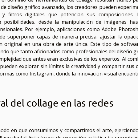
re de diseño gráfico avanzado, los creadores pueden experim
 filtros digitales que potencian sus composiciones. 
 posibilidades, desde la manipulación de imágenes has
mensionales. Por ejemplo, aplicaciones como Adobe Photos
 de superponer capas de manera precisa, ajustar la opaci
n original en una obra de arte única. Este tipo de softwa
endo que tanto aficionados como profesionales del diseño gr
mplejidad que antes eran exclusivas de los expertos. Al com
s pueden explorar sin límites la creatividad y compartir sus 
aformas como Instagram, donde la innovación visual encuent
al del collage en las redes
 modo en que consumimos y compartimos el arte, ejerciend
collage digital. Esta forma de expresión artística ha encontr