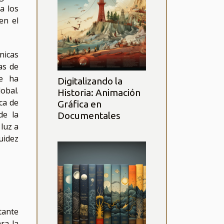
a los
en el
nicas
as de
e ha
Digitalizando la
obal.
Historia: Animación
ca de
Gráfica en
e la
Documentales
luz a
uidez
tante
ra la