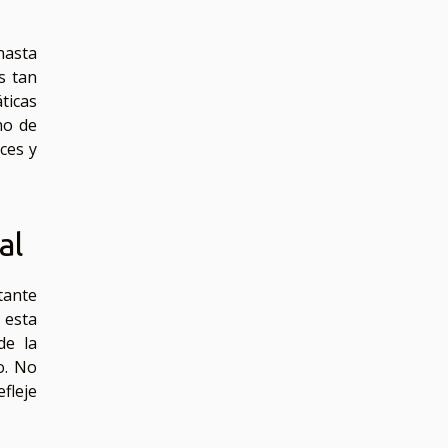
hasta
s tan
ticas
no de
oces y
al
tante
 esta
de la
o. No
fleje