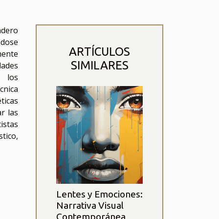
adero
ndose
ARTÍCULOS
mente
SIMILARES
dades
, los
cnica
ticas
r las
istas
tico,
Lentes y Emociones:
Narrativa Visual
Contemporánea