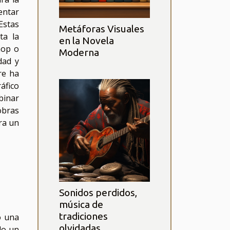
entar
Estas
Metáforas Visuales
ta la
en la Novela
hop o
Moderna
dad y
re ha
áfico
binar
obras
ra un
Sonidos perdidos,
música de
tradiciones
o una
olvidadas
ado un