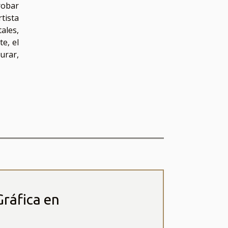
robar
rtista
ales,
e, el
urar,
Gráfica en